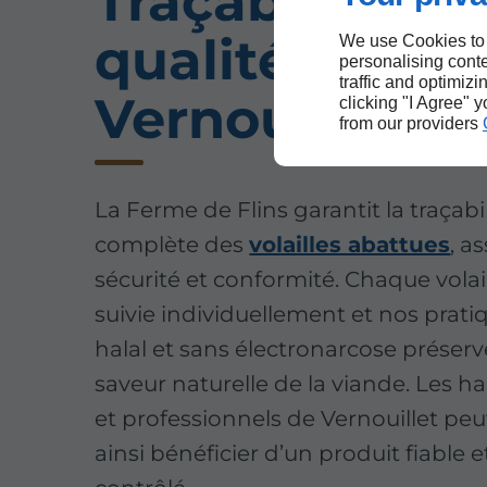
Traçabilité et
qualité à
We use Cookies to
personalising conte
traffic and optimizi
Vernouillet
clicking "I Agree" 
from our providers
La Ferme de Flins garantit la traçabil
complète des
volailles abattues
, a
sécurité et conformité. Chaque volail
suivie individuellement et nos prati
halal et sans électronarcose préserv
saveur naturelle de la viande. Les h
et professionnels de Vernouillet pe
ainsi bénéficier d’un produit fiable e