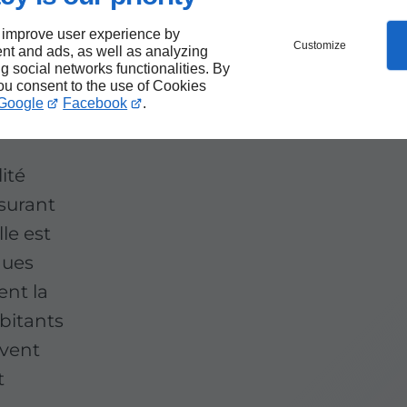
 improve user experience by
Customize
nt and ads, as well as analyzing
ng social networks functionalities. By
you consent to the use of Cookies
Google
Facebook
.
ité
ssurant
le est
ques
ent la
abitants
uvent
t