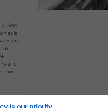
iculiers
on et la
evées en
tion
de
ns allie
e pour
cy is our priority