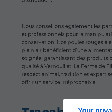
distribution.
Nous conseillons également les part
et professionnels pour la manipulati
conservation. Nos poules rouges él
plein air bénéficient d’une alimenta
soignée, garantissant des produits 
qualité à Vernouillet. La Ferme de Fli
respect animal, tradition et expertis
offrir un service irréprochable.
Your priva