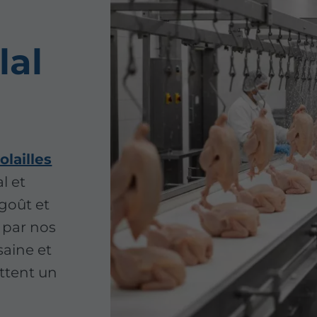
lal
lailles
l et
goût et
 par nos
saine et
ttent un